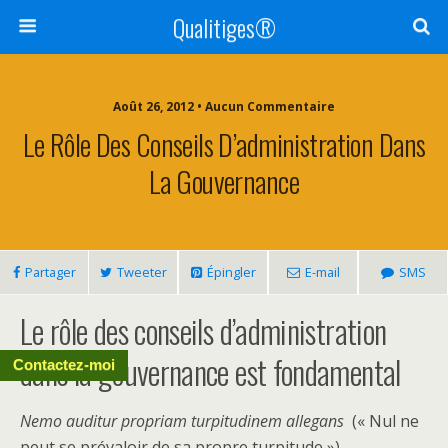
Qualitiges®
Août 26, 2012 • Aucun Commentaire
Le Rôle Des Conseils D’administration Dans
La Gouvernance
Partager
Tweeter
Épingler
E-mail
SMS
Le rôle des conseils d’administration
dans la gouvernance est fondamental
Contactez-moi
Nemo auditur propriam turpitudinem allegans
(« Nul ne
peut se prévaloir de sa propre turpitude »)