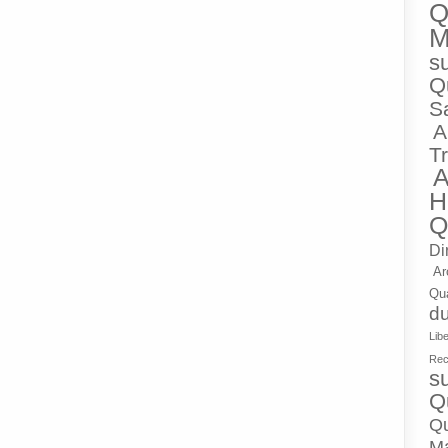
Q
M
su
Q
Sa
A
Tr
A
H
Q
Di
Ar
Qua
du
Lib
Rec
su
Q
Qu
M