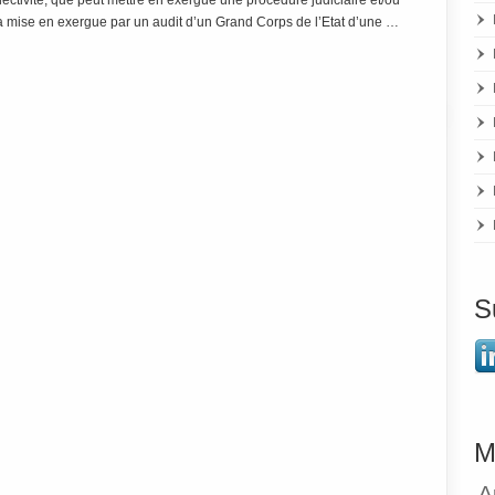
lectivité, que peut mettre en exergue une procédure judiciaire et/ou
 la mise en exergue par un audit d’un Grand Corps de l’Etat d’une …
S
M
A