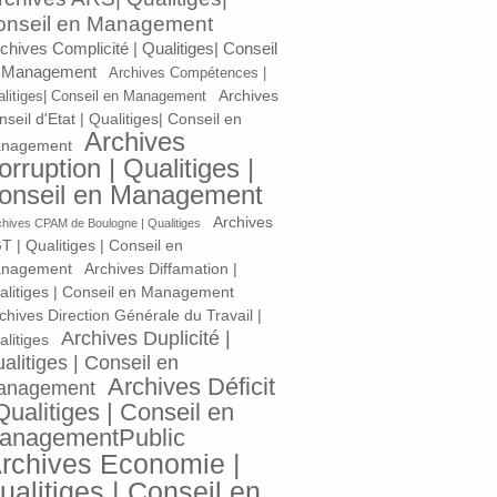
onseil en Management
chives Complicité | Qualitiges| Conseil
 Management
Archives Compétences |
Archives
litiges| Conseil en Management
seil d'Etat | Qualitiges| Conseil en
Archives
nagement
orruption | Qualitiges |
onseil en Management
Archives
chives CPAM de Boulogne | Qualitiges
T | Qualitiges | Conseil en
nagement
Archives Diffamation |
alitiges | Conseil en Management
chives Direction Générale du Travail |
Archives Duplicité |
litiges
alitiges | Conseil en
Archives Déficit
anagement
Qualitiges | Conseil en
anagementPublic
rchives Economie |
ualitiges | Conseil en