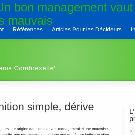
 Un bon management vaut
rs mauvais
nt
Références
Articles Pour les Décideurs
I
Denis Combrexelle'
ition simple, dérive
L
p
oujours leur origine dans un mauvais management et une mauvaise