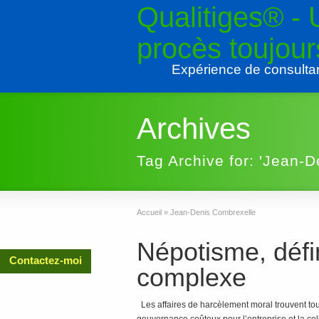
Qualitiges® -
procès toujou
Expérience de consulta
Archives
Tag Archive for: 'Jean-
Accueil
»
Jean-Denis Combrexelle
Népotisme, défin
Contactez-moi
complexe
Les affaires de harcèlement moral trouvent t