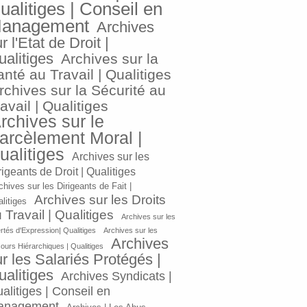
ualitiges | Conseil en
anagement
Archives
r l'Etat de Droit |
ualitiges
Archives sur la
nté au Travail | Qualitiges
rchives sur la Sécurité au
avail | Qualitiges
rchives sur le
arcèlement Moral |
ualitiges
Archives sur les
rigeants de Droit | Qualitiges
chives sur les Dirigeants de Fait |
Archives sur les Droits
litiges
 Travail | Qualitiges
Archives sur les
ertés d'Expression| Qualitiges
Archives sur les
Archives
ours Hiérarchiques | Qualitiges
r les Salariés Protégés |
ualitiges
Archives Syndicats |
alitiges | Conseil en
anagement