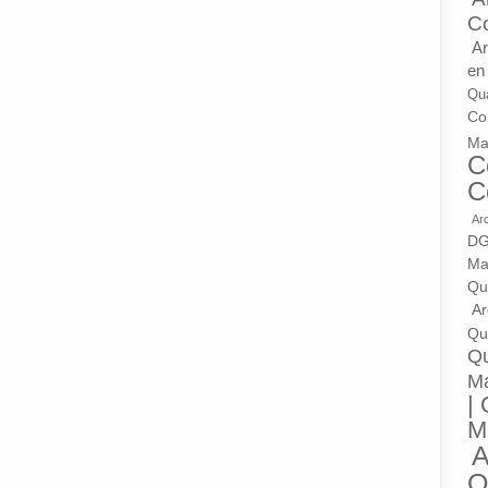
C
Ar
en
Qua
Con
Ma
C
C
Ar
DG
Ma
Qu
Ar
Qua
Qu
M
| 
M
A
Q