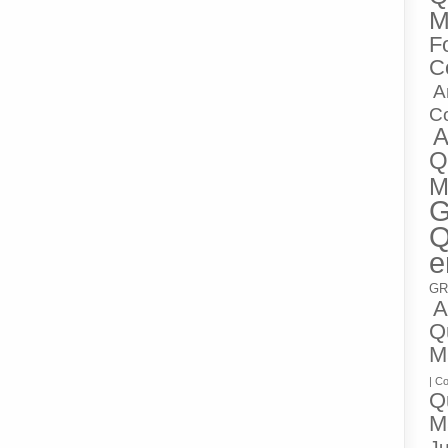
M
Fo
C
A
C
A
Q
M
G
Q
e
GR
A
Qu
M
| C
Qu
M
Ju