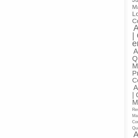
M
Lo
C
A
|
e
A
Q
M
P
C
A
|
M
Res
Ma
Co
Qua
A