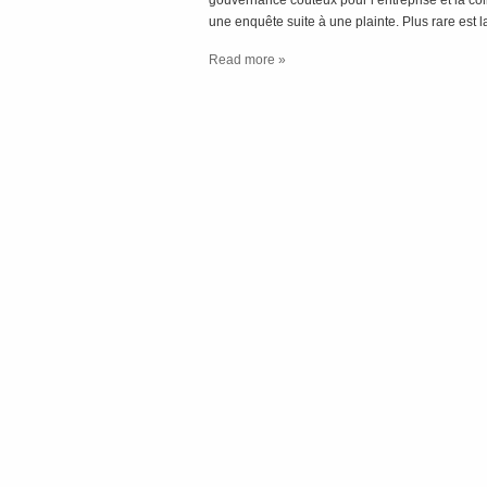
gouvernance coûteux pour l’entreprise et la col
une enquête suite à une plainte. Plus rare est
Read more »