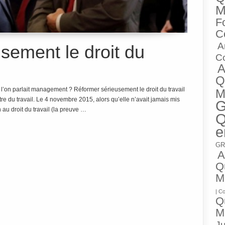
M
Fo
C
A
sement le droit du
C
A
Q
i l’on parlait management ? Réformer sérieusement le droit du travail
M
tre du travail. Le 4 novembre 2015, alors qu’elle n’avait jamais mis
G
 au droit du travail (la preuve …
Q
e
GR
A
Qu
M
| C
Qu
M
Ju