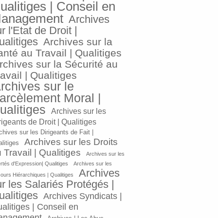
ualitiges | Conseil en
anagement
Archives
r l'Etat de Droit |
ualitiges
Archives sur la
nté au Travail | Qualitiges
rchives sur la Sécurité au
avail | Qualitiges
rchives sur le
arcèlement Moral |
ualitiges
Archives sur les
rigeants de Droit | Qualitiges
chives sur les Dirigeants de Fait |
Archives sur les Droits
litiges
 Travail | Qualitiges
Archives sur les
ertés d'Expression| Qualitiges
Archives sur les
Archives
ours Hiérarchiques | Qualitiges
r les Salariés Protégés |
ualitiges
Archives Syndicats |
alitiges | Conseil en
anagement