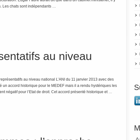
turation. Edgar Faure aurait dit que dans un cabinet ministériel, il y
nges. Les chats sont indépendants …
sentatifs au niveau
 représentatifs au niveau national L’ANI du 11 janvier 2013 avec des
S
té un accord historique pour le MEDEF mais il a rendu hystériques les
ent négatif pour l’Etat de droit. Cet accord présenté historique et …
M
A