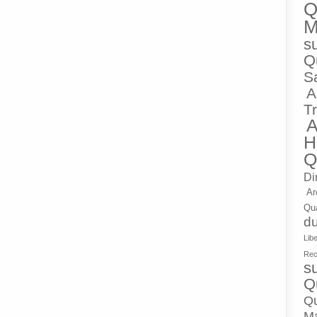
Q
M
su
Q
Sa
A
Tr
A
H
Q
Di
Ar
Qua
du
Lib
Rec
su
Q
Qu
M