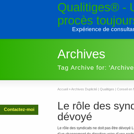
Qualitiges® -
procès toujou
Expérience de consulta
Archives
Tag Archive for: 'Archiv
Accueil
»
Archives Duplicité | Qualitiges | Conseil 
Le rôle des synd
Contactez-moi
dévoyé
Le rôle des syndicats ne doit pas être dévoyé 