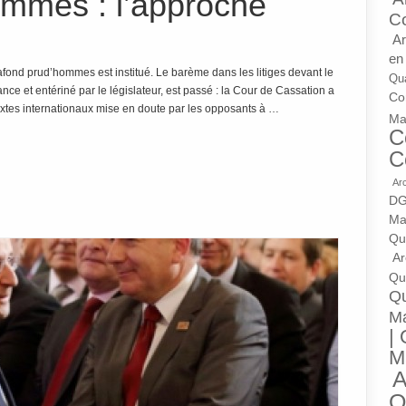
ommes : l’approche
C
Ar
en
afond prud’hommes est institué. Le barème dans les litiges devant le
Qua
 et entériné par le législateur, est passé : la Cour de Cassation a
Con
extes internationaux mise en doute par les opposants à …
Ma
C
C
Ar
DG
Ma
Qu
Ar
Qua
Qu
M
| 
M
A
Q