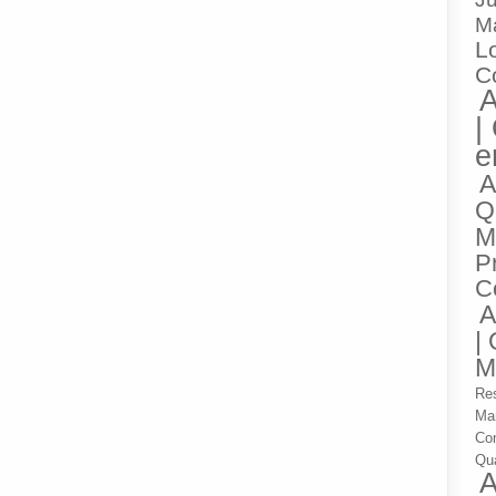
M
Lo
C
A
|
e
A
Q
M
P
C
A
|
M
Res
Ma
Co
Qua
A