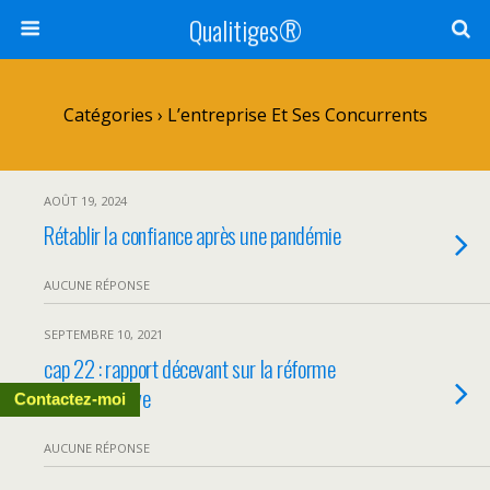
Qualitiges®
Catégories ›
L’entreprise Et Ses Concurrents
AOÛT 19, 2024
Rétablir la confiance après une pandémie
AUCUNE RÉPONSE
SEPTEMBRE 10, 2021
cap 22 : rapport décevant sur la réforme
administrative
Contactez-moi
AUCUNE RÉPONSE