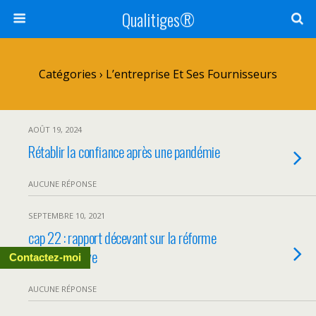
Qualitiges®
Catégories ›
L’entreprise Et Ses Fournisseurs
AOÛT 19, 2024
Rétablir la confiance après une pandémie
AUCUNE RÉPONSE
SEPTEMBRE 10, 2021
cap 22 : rapport décevant sur la réforme
administrative
Contactez-moi
AUCUNE RÉPONSE