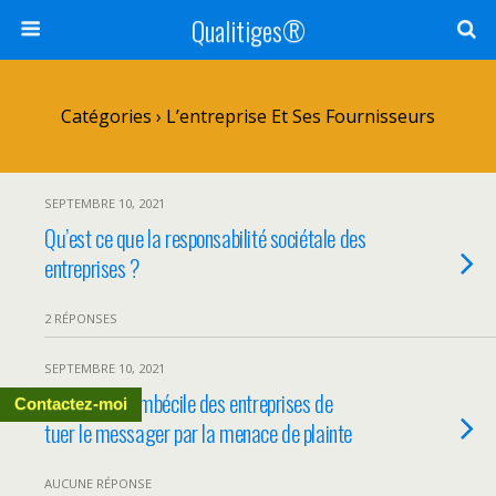
Qualitiges®
Catégories ›
L’entreprise Et Ses Fournisseurs
SEPTEMBRE 10, 2021
Qu’est ce que la responsabilité sociétale des
entreprises ?
2 RÉPONSES
SEPTEMBRE 10, 2021
La tentation imbécile des entreprises de
Contactez-moi
tuer le messager par la menace de plainte
AUCUNE RÉPONSE