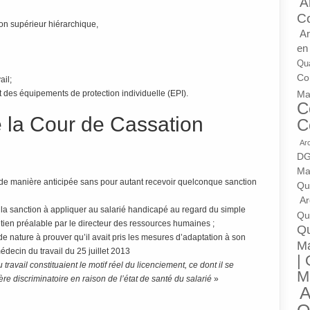
A
C
son supérieur hiérarchique,
Ar
en
Qua
Con
ail;
 des équipements de protection individuelle (EPI).
Ma
C
e la Cour de Cassation
C
Ar
DG
Ma
te de manière anticipée sans pour autant recevoir quelconque sanction
Qu
Ar
 la sanction à appliquer au salarié handicapé au regard du simple
Qua
retien préalable par le directeur des ressources humaines ;
Qu
e nature à prouver qu’il avait pris les mesures d’adaptation à son
M
édecin du travail du 25 juillet 2013
| 
travail constituaient le motif réel du licenciement, ce dont il se
M
ère discriminatoire en raison de l’état de santé du salarié
»
A