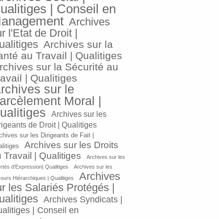
ualitiges | Conseil en
anagement
Archives
r l'Etat de Droit |
ualitiges
Archives sur la
nté au Travail | Qualitiges
rchives sur la Sécurité au
avail | Qualitiges
rchives sur le
arcèlement Moral |
ualitiges
Archives sur les
rigeants de Droit | Qualitiges
chives sur les Dirigeants de Fait |
Archives sur les Droits
litiges
 Travail | Qualitiges
Archives sur les
ertés d'Expression| Qualitiges
Archives sur les
Archives
ours Hiérarchiques | Qualitiges
r les Salariés Protégés |
ualitiges
Archives Syndicats |
alitiges | Conseil en