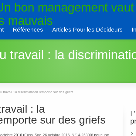
 Un bon management vaut
rs mauvais
nt
Références
Articles Pour les Décideurs
I
travail : la discriminati
travail : la discrimination l’emporte sur des griefs
avail : la
L
’emporte sur des griefs
p
 octobre 2016 (
Cass. Soc, 26 octobre 2016, N°14-26300
) pour une