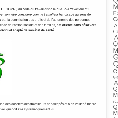
Q
M
oi EL KHOMRI) du code du travail dispose que
Tout travailleur qui
Fo
révention, être considéré comme travailleur handicapé
au sens de
C
u par la commission des droits et de l’autonomie des personnes
A
code de l’action sociale et des familles,
est orienté sans délai vers
individuel adapté de son état de santé
.
C
A
Q
M
G
Q
e
GR
A
Qu
M
| C
tion des dossiers des travailleurs handicapés et bien veiller à mettre
Qu
vail qui doit être systématiquement vu.
M