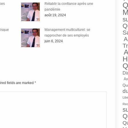
Q
aies
Rétablir la confiance après une
pandémie
M
août 19, 2024
su
Q
risque
Management multiculturel: se
Sa
rapprocher de ses employés
A
juin 6, 2024
Tr
A
H
Q
Di
Ar
ired fields are marked
*
Qua
du
Lib
Rec
su
Q
Qu