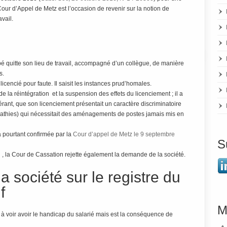
 Cour d’Appel de Metz est l’occasion de revenir sur la notion de
vail.
é quitte son lieu de travail, accompagné d’un collègue, de manière
s.
licencié pour faute. Il saisit les instances prud’homales.
la réintégration et la suspension des effets du licenciement ; il a
rant, que son licenciement présentait un caractère discriminatoire
opathies) qui nécessitait des aménagements de postes jamais mis en
a pourtant confirmée par la
Cour d’appel de Metz le 9 septembre
S
, la Cour de Cassation rejette également la demande de la société.
a société sur le registre du
f
M
n à voir avoir le handicap du salarié mais est la conséquence de