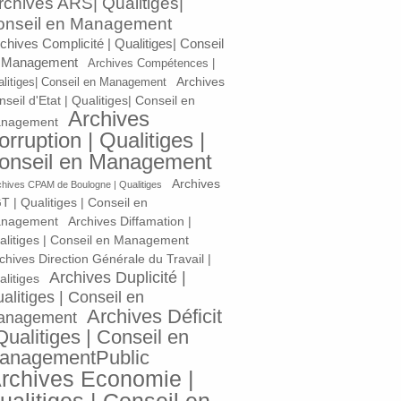
rchives ARS| Qualitiges|
onseil en Management
chives Complicité | Qualitiges| Conseil
 Management
Archives Compétences |
Archives
litiges| Conseil en Management
seil d'Etat | Qualitiges| Conseil en
Archives
nagement
orruption | Qualitiges |
onseil en Management
Archives
chives CPAM de Boulogne | Qualitiges
T | Qualitiges | Conseil en
nagement
Archives Diffamation |
alitiges | Conseil en Management
chives Direction Générale du Travail |
Archives Duplicité |
litiges
alitiges | Conseil en
Archives Déficit
anagement
Qualitiges | Conseil en
anagementPublic
rchives Economie |