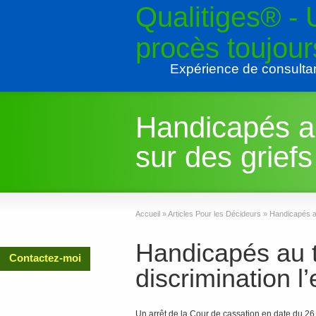
Qualitiges® -
procès toujou
Expérience de consulta
Handicapés au 
sur des griefs
Accueil
»
Articles Pour les Décideurs
»
Handicapés au 
Handicapés au tr
Contactez-moi
discrimination l
Un arrêt de la Cour de cassation en date du 26