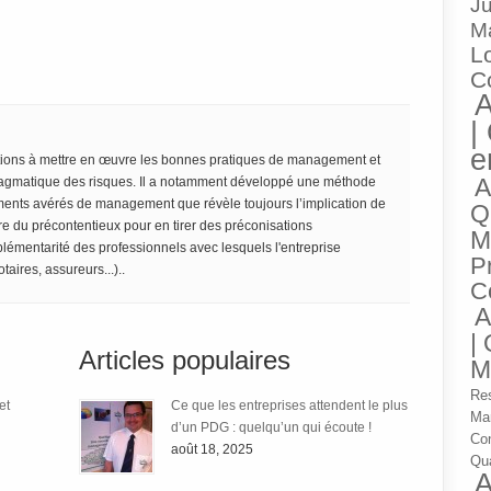
Ju
M
Lo
C
A
|
e
tions à mettre en œuvre les bonnes pratiques de management et
A
agmatique des risques. Il a notamment développé une méthode
ments avérés de management que révèle toujours l’implication de
Q
re du précontentieux pour en tirer des préconisations
M
lémentarité des professionnels avec lesquels l'entreprise
P
taires, assureurs...)..
C
A
|
Articles populaires
M
Res
et
Ce que les entreprises attendent le plus
Ma
d’un PDG : quelqu’un qui écoute !
Co
août 18, 2025
Qua
A