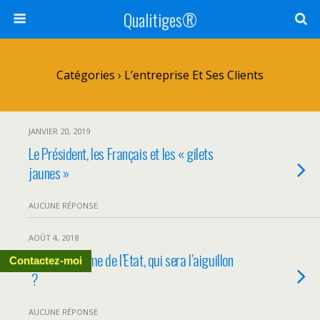
Qualitiges®
Catégories ›
L’entreprise Et Ses Clients
JANVIER 20, 2019
Le Président, les Français et les « gilets
jaunes »
AUCUNE RÉPONSE
AOÛT 4, 2018
Pour la réforme de l’Etat, qui sera l’aiguillon
Contactez-moi
?
AUCUNE RÉPONSE